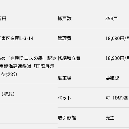
万円
総戸数
398戸
東区有明1-3-14
管理費
18,090円/
もめ「有明テニスの森」駅徒
修繕積立費
18,930円/
東京臨海高速鉄道「国際展示
 徒歩8分
駐車場
要確認
㎡（壁芯）
ペット
可（規約あ
取引形態
売主